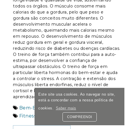
todos os órgãos. O músculo consome mais
calorias do que a gordura, pelo que peso e
gordura são conceitos muito diferentes. O
desenvolvimento muscular acelera o
metabolismo, queimando mais calorias mesmo
em repouso. O desenvolvimento de músculos
reduz gordura em geral e gordura visceral,
reduzindo risco de diabetes ou doenças cardíacas.
O treino de força também contribui para a auto-
estima, por desenvolver a confiança de
ultrapassar obstáculos. O treino de força em
particular liberta hormonas do bem-estar e ajuda
a controlar o stress. A contração e extensão dos
músculos liberta endorfinas, reduz o nível de
cortisol e liberta BDNF que ajuda na memória e
Este site usa cookies. Ao navegar no site,
aprendizagem.
está a concordar com a nossa política de
Bem-Estar
cookies.
Saber mais
Fitness
COMPREENDI