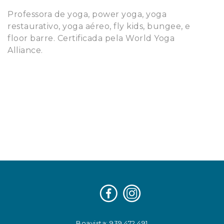
Professora de yoga, power yoga, yoga
restaurativo, yoga aéreo, fly kids, bungee, e
floor barre. Certificada pela World Yoga
Alliance.
Boavista: 939 472 491