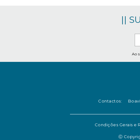
|| 
Ao s
Contactos:
Boavi
Condições Gerais e
Ⓒ Copyrig