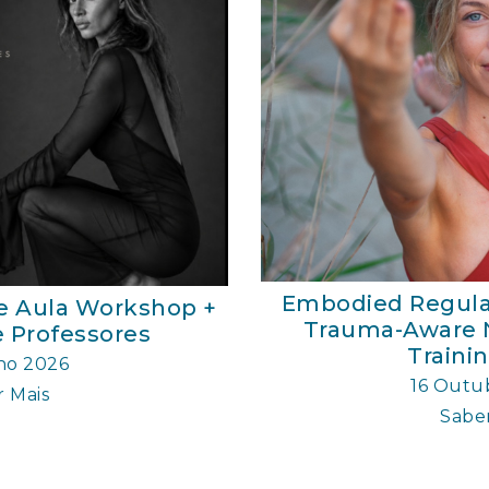
Embodied Regulati
e Aula Workshop +
Trauma-Aware 
 Professores
Trainin
ho 2026
16 Outu
 Mais
Saber