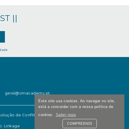
T ||
idade
geral@omacademy.pt
Este site usa cookies. Ao navegar no site,
está a concordar com a nossa política de
cookies.
Saber mais
olução de Conflitos
|
COMPREENDI
o:
Linkage