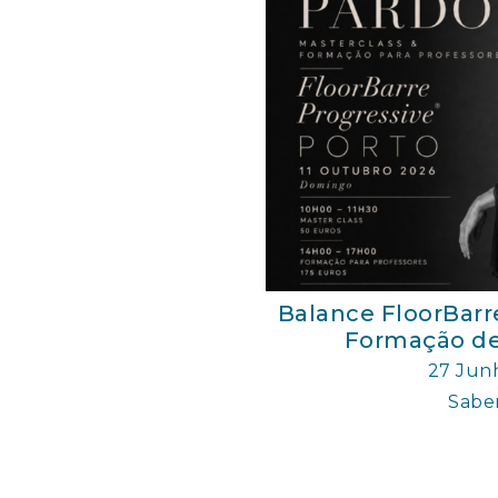
Balance FloorBarr
Formação de
27 Jun
Saber