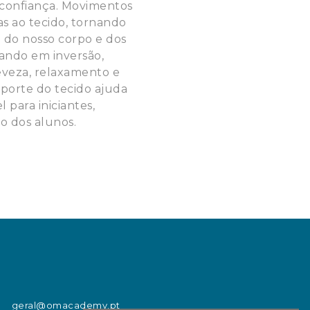
-confiança. Movimentos
as ao tecido, tornando
e do nosso corpo e dos
uando em inversão,
eveza, relaxamento e
porte do tecido ajuda
 para iniciantes,
o dos alunos.
geral@omacademy.pt