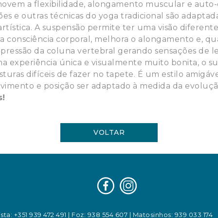
movem a flexibilidade, alongamento muscular e auto
sões e outras técnicas do yoga tradicional são adaptad
 artística. A suspensão permite ter uma visão diferent
ca a consciência corporal, melhora o alongamento e, q
mpressão da coluna vertebral gerando sensações de l
 experiência única e visualmente muito bonita, o su
sturas difíceis de fazer no tapete. É um estilo amigável
imento e posição ser adaptado à medida da evoluçã
s!
VOLTAR
sta: +351 939 472 491
|
Foz: 938 554 607
|
Matosinhos: 939 033 174