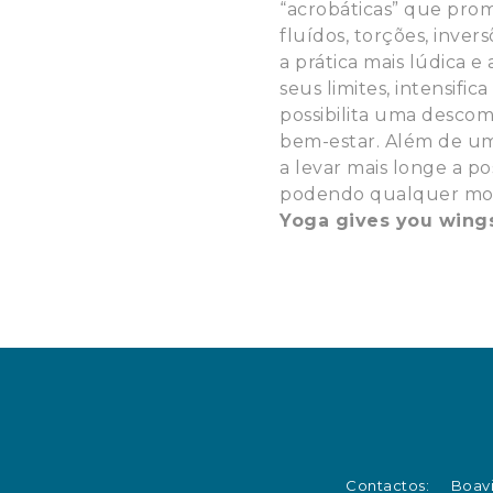
“acrobáticas” que pro
fluídos, torções, inver
a prática mais lúdica e
seus limites, intensifi
possibilita uma desco
bem-estar. Além de uma
a levar mais longe a po
podendo qualquer mov
Yoga gives you wing
Contactos:
Boavi